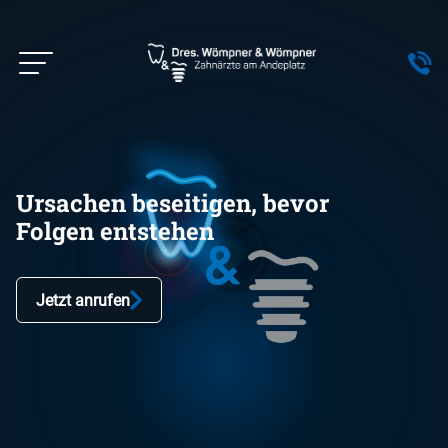
0575
-
40
19
30
Ursachen beseitigen, bevor
Folgen entstehen
Jetzt anrufen