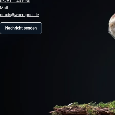
05751 – 401930
Mail
praxis@woempner.de
Nachricht senden