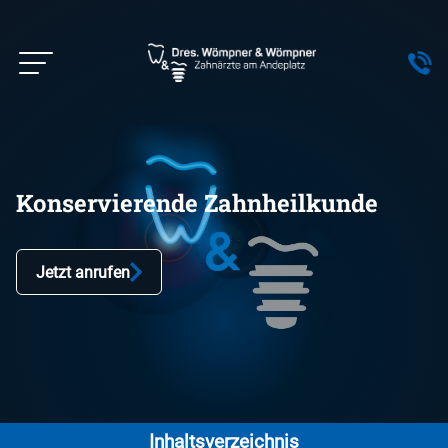
0575
-
40
19
30
Konservierende Zahnheilkunde
Jetzt anrufen
Inhaltsverzeichnis