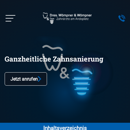
0575
-
40
19
30
Ganzheitliche Zahnsanierung
Jetzt anrufen
Inhaltsverzeichnis